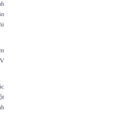
nh
ân
hi
ăm
NV
úc
ột
nh