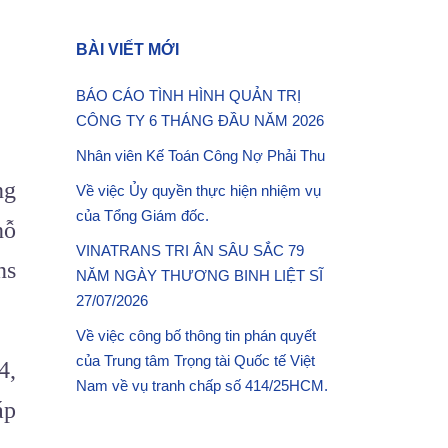
BÀI VIẾT MỚI
BÁO CÁO TÌNH HÌNH QUẢN TRỊ
CÔNG TY 6 THÁNG ĐẦU NĂM 2026
Nhân viên Kế Toán Công Nợ Phải Thu
ng
Về việc Ủy quyền thực hiện nhiệm vụ
của Tổng Giám đốc.
nỗ
VINATRANS TRI ÂN SÂU SẮC 79
ns
NĂM NGÀY THƯƠNG BINH LIỆT SĨ
27/07/2026
Về việc công bố thông tin phán quyết
của Trung tâm Trọng tài Quốc tế Việt
4,
Nam về vụ tranh chấp số 414/25HCM.
áp