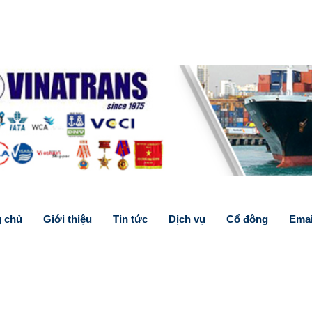
g chủ
Giới thiệu
Tin tức
Dịch vụ
Cổ đông
Emai