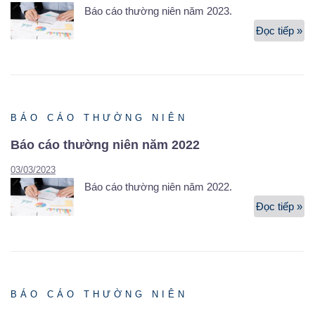
Báo cáo thường niên năm 2023.
Đọc tiếp »
Bá
cá
th
ni
n
20
BÁO CÁO THƯỜNG NIÊN
Báo cáo thường niên năm 2022
03/03/2023
Báo cáo thường niên năm 2022.
Đọc tiếp »
Bá
cá
th
ni
n
20
BÁO CÁO THƯỜNG NIÊN