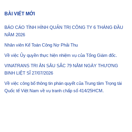
cá
th
BÀI VIẾT MỚI
ni
20
BÁO CÁO TÌNH HÌNH QUẢN TRỊ CÔNG TY 6 THÁNG ĐẦU
NĂM 2026
Nhân viên Kế Toán Công Nợ Phải Thu
Về việc Ủy quyền thực hiện nhiệm vụ của Tổng Giám đốc.
VINATRANS TRI ÂN SÂU SẮC 79 NĂM NGÀY THƯƠNG
BINH LIỆT SĨ 27/07/2026
Về việc công bố thông tin phán quyết của Trung tâm Trọng tài
Quốc tế Việt Nam về vụ tranh chấp số 414/25HCM.