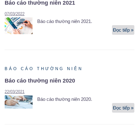
Báo cáo thường niên 2021
07/03/2022
Báo cáo thường niên 2021.
Đọc tiếp »
Bá
cá
th
ni
20
BÁO CÁO THƯỜNG NIÊN
Báo cáo thường niên 2020
22/03/2021
Báo cáo thường niên 2020.
Đọc tiếp »
Bá
cá
th
ni
20