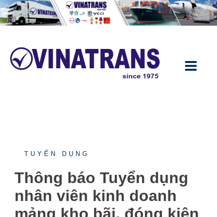
Chuyển
đến
nội
dung
TUYỂN DỤNG
Thông báo Tuyển dụng
nhân viên kinh doanh
mảng kho bãi, đóng kiện