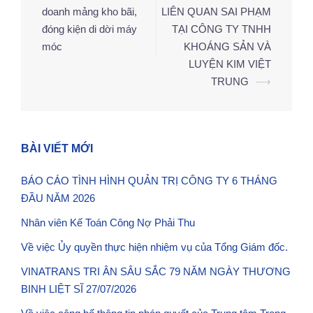
hướng
doanh mảng kho bãi,
LIÊN QUAN SAI PHẠM
bài
đóng kiện di dời máy
TẠI CÔNG TY TNHH
viết
móc
KHOÁNG SẢN VÀ
LUYỆN KIM VIỆT
TRUNG
⟶
BÀI VIẾT MỚI
BÁO CÁO TÌNH HÌNH QUẢN TRỊ CÔNG TY 6 THÁNG
ĐẦU NĂM 2026
Nhân viên Kế Toán Công Nợ Phải Thu
Về việc Ủy quyền thực hiện nhiệm vụ của Tổng Giám đốc.
VINATRANS TRI ÂN SÂU SẮC 79 NĂM NGÀY THƯƠNG
BINH LIỆT SĨ 27/07/2026