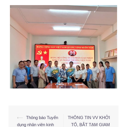
⟵
Thông báo Tuyển
THÔNG TIN VV KHỞI
Điều
dụng nhân viên kinh
TỐ, BẮT TẠM GIAM