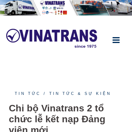
Chuyển
đến
nội
dung
TIN TỨC
TIN TỨC & SỰ KIỆN
Chi bộ Vinatrans 2 tổ
chức lễ kết nạp Đảng
viên mới