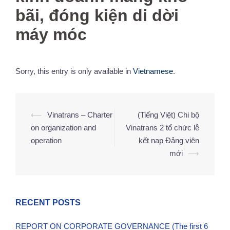
bãi, đóng kiện di dời
máy móc
Sorry, this entry is only available in
Vietnamese
.
⟵
Vinatrans – Charter
(Tiếng Việt) Chi bộ
Post
on organization and
Vinatrans 2 tổ chức lễ
navigation
operation
kết nạp Đảng viên
mới
⟶
RECENT POSTS
REPORT ON CORPORATE GOVERNANCE (The first 6