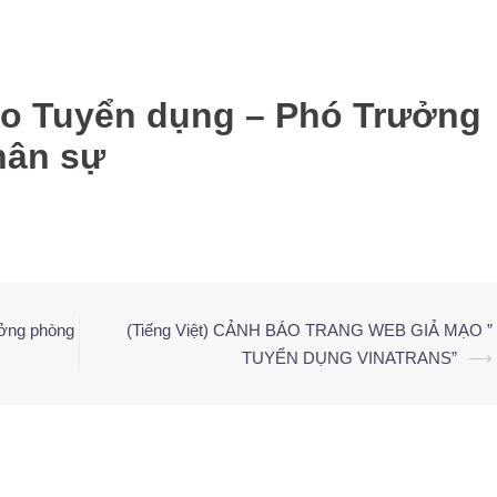
báo Tuyển dụng – Phó Trưởng
hân sự
ưởng phòng
(Tiếng Việt) CẢNH BÁO TRANG WEB GIẢ MẠO ”
TUYỂN DỤNG VINATRANS”
⟶