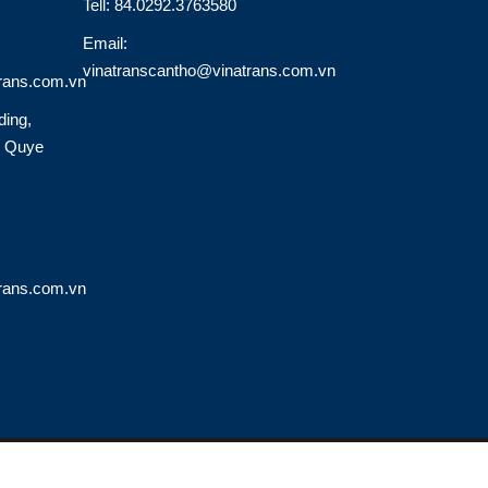
Tell: 84.0292.3763580
Email:
vinatranscantho@vinatrans.com.vn
rans.com.vn
ding,
o Quye
rans.com.vn