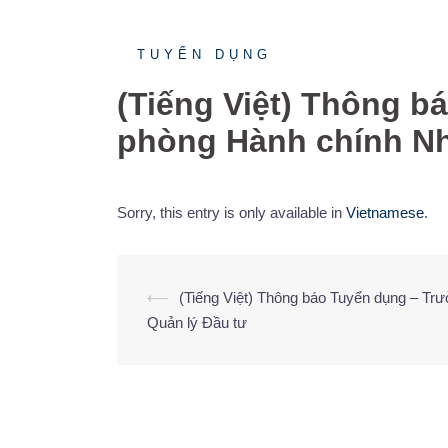
TUYỂN DỤNG
(Tiếng Việt) Thông 
phòng Hành chính N
Sorry, this entry is only available in
Vietnamese
.
⟵
(Tiếng Việt) Thông báo Tuyển dụng – Tr
Post
Quản lý Đầu tư
navigation