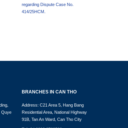
regarding Dispute Case No.
414/25HCM.
BRANCHES IN CAN THO
ding,
Address: C21 Area 5, Hang Bang
o Quye
Residential Area, National Highway
91B, Tan An Ward, Can Tho City