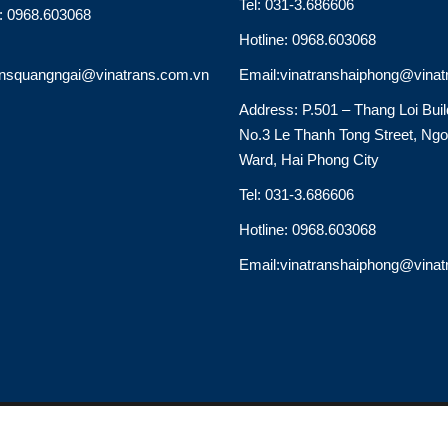
Tel: 031-3.686606
e: 0968.603068
Hotline: 0968.603068
ansquangngai@vinatrans.com.vn
Email:vinatranshaiphong@vinat
Address: P.501 – Thang Loi Buil
No.3 Le Thanh Tong Street, Ng
Ward, Hai Phong City
Tel: 031-3.686606
Hotline: 0968.603068
Email:vinatranshaiphong@vinat