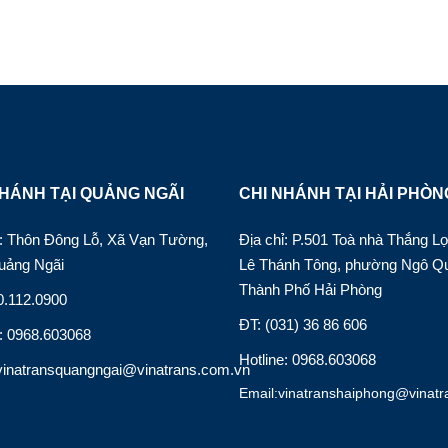
HÁNH TẠI QUẢNG NGÃI
CHI NHÁNH TẠI HẢI PHÒN
hỉ: Thôn Đông Lỗ, Xã Vạn Tường,
Địa chỉ: P.501 Toà nhà Thắng Lợ
uảng Ngãi
Lê Thánh Tông, phường Ngô Q
Thành Phố Hải Phòng
0.112.0900
ĐT: (031) 36 86 606
e: 0968.603068
Hotline: 0968.603068
vinatransquangngai@vinatrans.com.vn
Email:vinatranshaiphong@vinatr