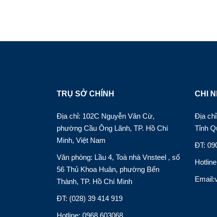
TRỤ SỞ CHÍNH
CHI N
Địa chỉ: 102C Nguyễn Văn Cừ,
Địa c
phường Cầu Ông Lãnh, TP. Hồ Chí
Tỉnh Q
Minh, Việt Nam
ĐT: 09
Văn phòng: Lầu 4, Toà nhà Vnsteel , số
Hotlin
56 Thủ Khoa Huân, phường Bến
Email:
Thành, TP. Hồ Chí Minh
ĐT: (028) 39 414 919
Hotline: 0968.603068