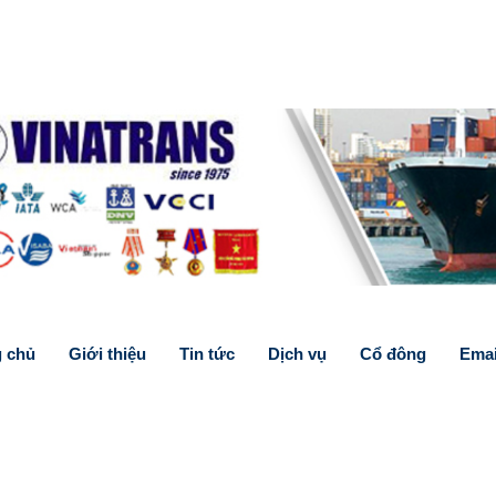
g chủ
Giới thiệu
Tin tức
Dịch vụ
Cổ đông
Emai