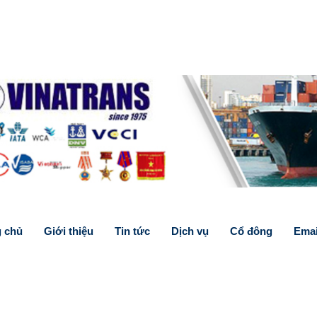
g chủ
Giới thiệu
Tin tức
Dịch vụ
Cổ đông
Emai