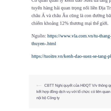
Cơ quan quản lý kênh đào Suez đã tăng p
tuyến hàng hải quan trọng nối liền Địa T
châu Á và châu Âu cũng là con đường b
chiếm khoảng 12% thương mại thế giới.
Nguồn:
https://www.vla.com.vn/tu-thang-
thuyen-.html
https://tuoitre.vn/kenh-dao-suez-se-ta
⟵
CBTT Nghị quyết của HĐQT V/v thông qu
kết hợp đồng dịch vụ với tổ chức có liên qua
nội bộ Công ty