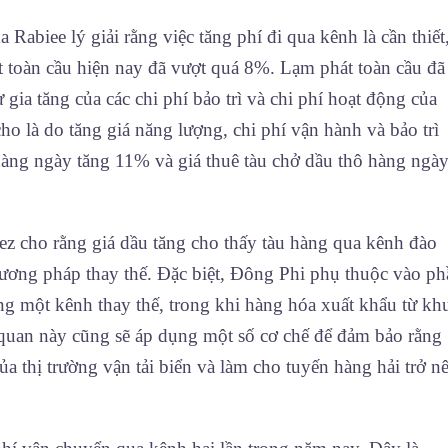
biee lý giải rằng việc tăng phí đi qua kênh là cần thiết
át toàn cầu hiện nay đã vượt quá 8%. Lạm phát toàn cầu đã
 gia tăng của các chi phí bảo trì và chi phí hoạt động của
ho là do tăng giá năng lượng, chi phí vận hành và bảo trì
 hàng ngày tăng 11% và giá thuê tàu chở dầu thô hàng ngà
z cho rằng giá dầu tăng cho thấy tàu hàng qua kênh đào
phương pháp thay thế. Đặc biệt, Đông Phi phụ thuộc vào p
ng một kênh thay thế, trong khi hàng hóa xuất khẩu từ kh
quan này cũng sẽ áp dụng một số cơ chế để đảm bảo rằng
của thị trường vận tải biển và làm cho tuyến hàng hải trở n