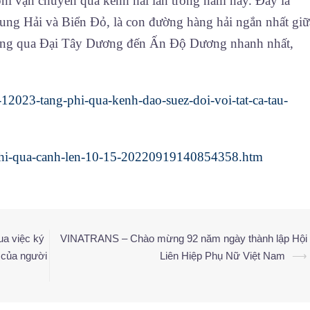
hí vận chuyển qua kênh hai lần trong năm nay. Đây là
rung Hải và Biển Đỏ, là con đường hàng hải ngắn nhất giữ
ăng qua Đại Tây Dương đến Ấn Độ Dương nhanh nhất,
12023-tang-phi-qua-kenh-dao-suez-doi-voi-tat-ca-tau-
ng-phi-qua-canh-len-10-15-20220919140854358.htm
a việc ký
VINATRANS – Chào mừng 92 năm ngày thành lập Hội
n của người
Liên Hiệp Phụ Nữ Việt Nam
⟶