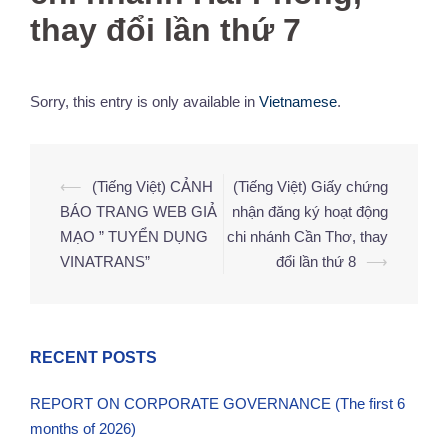
thay đổi lần thứ 7
Sorry, this entry is only available in
Vietnamese
.
⟵
(Tiếng Việt) CẢNH
(Tiếng Việt) Giấy chứng
Post
BÁO TRANG WEB GIẢ
nhận đăng ký hoạt động
navigation
MẠO ” TUYỂN DỤNG
chi nhánh Cần Thơ, thay
VINATRANS”
đổi lần thứ 8
⟶
RECENT POSTS
REPORT ON CORPORATE GOVERNANCE (The first 6
months of 2026)