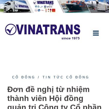
Chuyển
đến
nội
dung
CỔ ĐÔNG
TIN TỨC CỔ ĐÔNG
Đơn đề nghị từ nhiệm
thành viên Hội đồng
quản trị Công ty Cổ phần