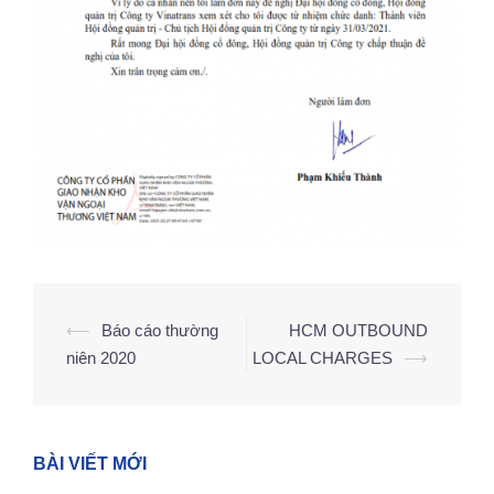
⟵
Báo cáo thường
HCM OUTBOUND
Điều
niên 2020
LOCAL CHARGES
⟶
hướng
bài
viết
BÀI VIẾT MỚI