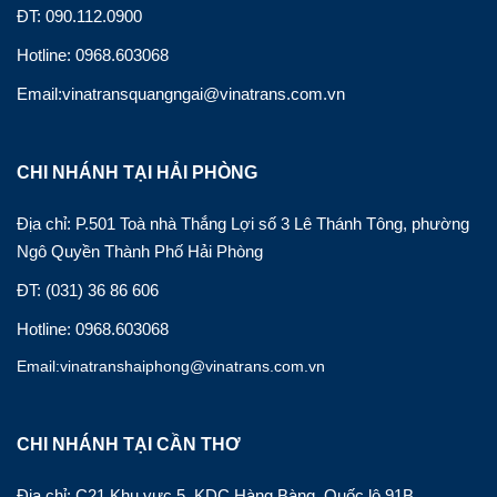
ĐT: 090.112.0900
Hotline: 0968.603068
Email:vinatransquangngai@vinatrans.com.vn
CHI NHÁNH TẠI HẢI PHÒNG
Địa chỉ: P.501 Toà nhà Thắng Lợi số 3 Lê Thánh Tông, phường
Ngô Quyền Thành Phố Hải Phòng
ĐT: (031) 36 86 606
Hotline: 0968.603068
Email:vinatranshaiphong@vinatrans.com.vn
CHI NHÁNH TẠI CẦN THƠ
Địa chỉ: C21 Khu vực 5, KDC Hàng Bàng, Quốc lộ 91B,