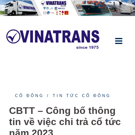
Chuyển
đến
nội
dung
CỔ ĐÔNG
TIN TỨC CỔ ĐÔNG
CBTT – Công bố thông
tin về việc chi trả cổ tức
năm 2023