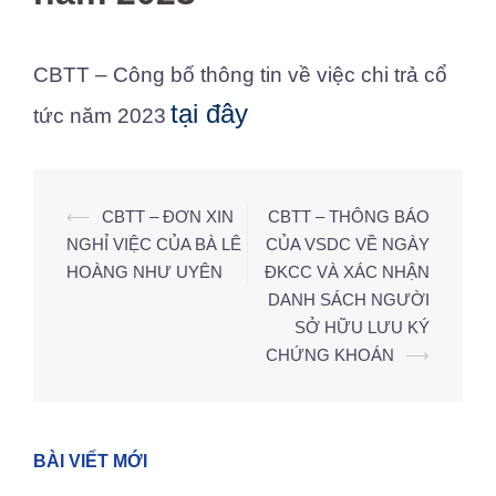
CBTT – Công bố thông tin về việc chi trả cổ
tại đây
tức năm 2023
⟵
CBTT – ĐƠN XIN
CBTT – THÔNG BÁO
Điều
NGHỈ VIỆC CỦA BÀ LÊ
CỦA VSDC VỀ NGÀY
hướng
HOÀNG NHƯ UYÊN
ĐKCC VÀ XÁC NHẬN
bài
DANH SÁCH NGƯỜI
viết
SỞ HỮU LƯU KÝ
CHỨNG KHOÁN
⟶
BÀI VIẾT MỚI