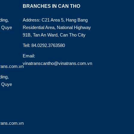
BRANCHES IN CAN THO
ding,
Address: C21 Area 5, Hang Bang
o Quye
Residential Area, National Highway
91B, Tan An Ward, Can Tho City
Tell: 84.0292.3763580
Email:
vinatranscantho@vinatrans.com.vn
rans.com.vn
ding,
o Quye
rans.com.vn