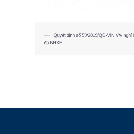
⟵
Quyết định số 59/2019/QĐ-VIN V/v nghỉ
độ BHXH