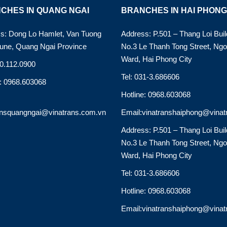
CHES IN QUANG NGAI
BRANCHES IN HAI PHONG
s: Dong Lo Hamlet, Van Tuong
Address: P.501 – Thang Loi Buil
ne, Quang Ngai Province
No.3 Le Thanh Tong Street, Ng
Ward, Hai Phong City
90.112.0900
Tel: 031-3.686606
e: 0968.603068
Hotline: 0968.603068
ansquangngai@vinatrans.com.vn
Email:vinatranshaiphong@vinat
Address: P.501 – Thang Loi Buil
No.3 Le Thanh Tong Street, Ng
Ward, Hai Phong City
Tel: 031-3.686606
Hotline: 0968.603068
Email:vinatranshaiphong@vinat