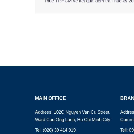
Thuế TP.HCM về kết quả kiểm tra Thuế kỳ 2
navigation
MAIN OFFICE
BRAN
Address: 102C Nguyen Van Cu Street,
Addres
Ward Cau Ong Lanh, Ho Chi Minh City
Commu
Tel: (028) 39 414 919
Tell: 0