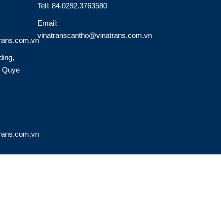
Tell: 84.0292.3763580
Email:
vinatranscantho@vinatrans.com.vn
rans.com.vn
ding,
o Quye
rans.com.vn