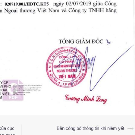
của cục
Bản công bố thông tin khi niêm yết
⟶