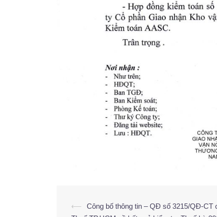
⟵
Công bố thông tin – QĐ số 3215/QĐ-CT 
Post