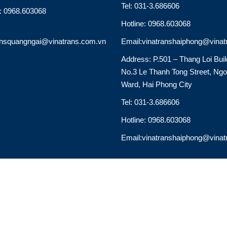
Tel: 031-3.686606
e: 0968.603068
Hotline: 0968.603068
ansquangngai@vinatrans.com.vn
Email:vinatranshaiphong@vinat
Address: P.501 – Thang Loi Buil
No.3 Le Thanh Tong Street, Ng
Ward, Hai Phong City
Tel: 031-3.686606
Hotline: 0968.603068
Email:vinatranshaiphong@vinat