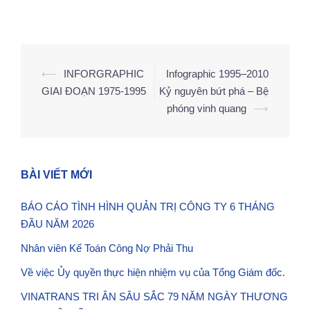
⟵
INFORGRAPHIC
Infographic 1995–2010
Điều
GIAI ĐOẠN 1975-1995
Kỷ nguyên bứt phá – Bệ
hướng
phóng vinh quang
⟶
bài
viết
BÀI VIẾT MỚI
BÁO CÁO TÌNH HÌNH QUẢN TRỊ CÔNG TY 6 THÁNG
ĐẦU NĂM 2026
Nhân viên Kế Toán Công Nợ Phải Thu
Về việc Ủy quyền thực hiện nhiệm vụ của Tổng Giám đốc.
VINATRANS TRI ÂN SÂU SẮC 79 NĂM NGÀY THƯƠNG