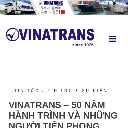
Chuyển
đến
nội
dung
TIN TỨC
TIN TỨC & SỰ KIỆN
VINATRANS – 50 NĂM
HÀNH TRÌNH VÀ NHỮNG
NGƯỜI TIÊN PHONG