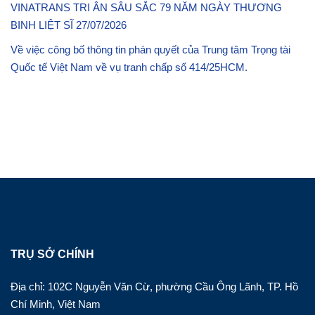
VINATRANS TRI ÂN SÂU SẮC 79 NĂM NGÀY THƯƠNG
BINH LIỆT SĨ 27/07/2026
Về việc công bố thông tin phán quyết của Trung tâm Trọng tài
Quốc tế Việt Nam về vụ tranh chấp số 414/25HCM.
TRỤ SỞ CHÍNH
Địa chỉ: 102C Nguyễn Văn Cừ, phường Cầu Ông Lãnh, TP. Hồ
Chí Minh, Việt Nam