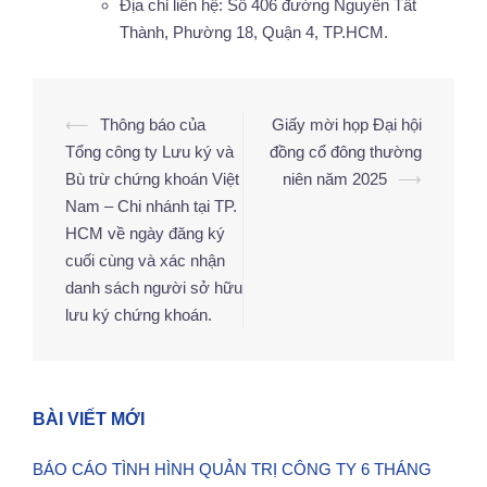
Địa chỉ liên hệ: Số 406 đường Nguyễn Tất
Thành, Phường 18, Quận 4, TP.HCM.
⟵
Thông báo của
Giấy mời họp Đại hội
Điều
Tổng công ty Lưu ký và
đồng cổ đông thường
hướng
Bù trừ chứng khoán Việt
niên năm 2025
⟶
bài
Nam – Chi nhánh tại TP.
viết
HCM về ngày đăng ký
cuối cùng và xác nhận
danh sách người sở hữu
lưu ký chứng khoán.
BÀI VIẾT MỚI
BÁO CÁO TÌNH HÌNH QUẢN TRỊ CÔNG TY 6 THÁNG