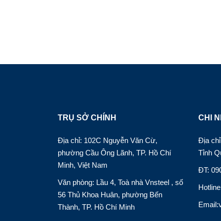
viết
TRỤ SỞ CHÍNH
CHI N
Địa chỉ: 102C Nguyễn Văn Cừ,
Địa c
phường Cầu Ông Lãnh, TP. Hồ Chí
Tỉnh Q
Minh, Việt Nam
ĐT: 09
Văn phòng: Lầu 4, Toà nhà Vnsteel , số
Hotlin
56 Thủ Khoa Huân, phường Bến
Email:
Thành, TP. Hồ Chí Minh