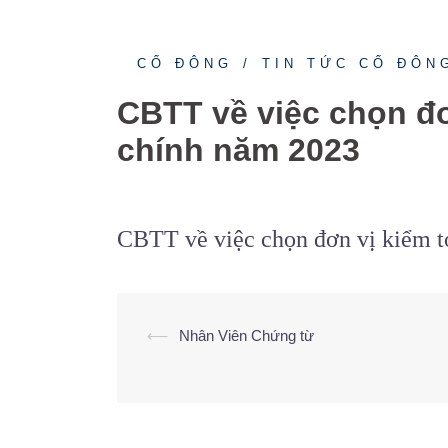
CỔ ĐÔNG
TIN TỨC CỔ ĐÔN
CBTT về việc chọn đơ
chính năm 2023
CBTT về việc chọn đơn vị kiểm t
⟵
Nhân Viên Chứng từ
Điều
hướng
bài