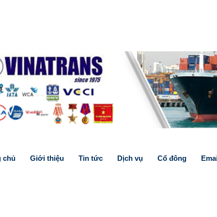
g chủ
Giới thiệu
Tin tức
Dịch vụ
Cổ đông
Emai