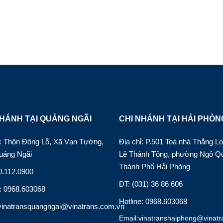
HÁNH TẠI QUẢNG NGÃI
CHI NHÁNH TẠI HẢI PHÒN
hỉ: Thôn Đông Lỗ, Xã Vạn Tường,
Địa chỉ: P.501 Toà nhà Thắng Lợ
uảng Ngãi
Lê Thánh Tông, phường Ngô Q
Thành Phố Hải Phòng
0.112.0900
ĐT: (031) 36 86 606
e: 0968.603068
Hotline: 0968.603068
vinatransquangngai@vinatrans.com.vn
Email:vinatranshaiphong@vinatr