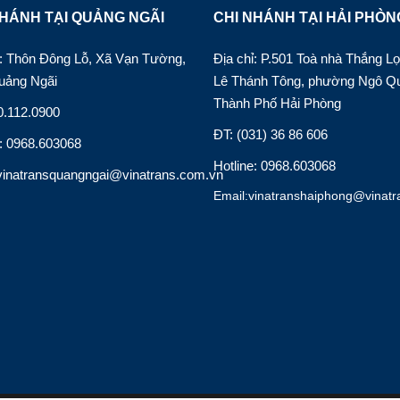
HÁNH TẠI QUẢNG NGÃI
CHI NHÁNH TẠI HẢI PHÒN
hỉ: Thôn Đông Lỗ, Xã Vạn Tường,
Địa chỉ: P.501 Toà nhà Thắng Lợ
uảng Ngãi
Lê Thánh Tông, phường Ngô Q
Thành Phố Hải Phòng
0.112.0900
ĐT: (031) 36 86 606
e: 0968.603068
Hotline: 0968.603068
vinatransquangngai@vinatrans.com.vn
Email:vinatranshaiphong@vinatr