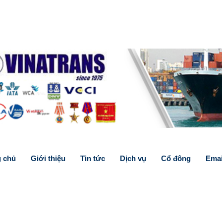
g chủ
Giới thiệu
Tin tức
Dịch vụ
Cổ đông
Emai