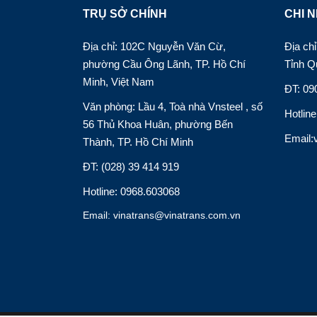
TRỤ SỞ CHÍNH
CHI N
Địa chỉ: 102C Nguyễn Văn Cừ,
Địa c
phường Cầu Ông Lãnh, TP. Hồ Chí
Tỉnh Q
Minh, Việt Nam
ĐT: 09
Văn phòng: Lầu 4, Toà nhà Vnsteel , số
Hotlin
56 Thủ Khoa Huân, phường Bến
Email:
Thành, TP. Hồ Chí Minh
ĐT: (028) 39 414 919
Hotline: 0968.603068
Email: vinatrans@vinatrans.com.vn