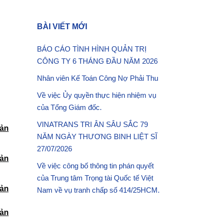
BÀI VIẾT MỚI
BÁO CÁO TÌNH HÌNH QUẢN TRỊ
CÔNG TY 6 THÁNG ĐẦU NĂM 2026
Nhân viên Kế Toán Công Nợ Phải Thu
Về việc Ủy quyền thực hiện nhiệm vụ
của Tổng Giám đốc.
VINATRANS TRI ÂN SÂU SẮC 79
bản
NĂM NGÀY THƯƠNG BINH LIỆT SĨ
27/07/2026
bản
Về việc công bố thông tin phán quyết
của Trung tâm Trọng tài Quốc tế Việt
bản
Nam về vụ tranh chấp số 414/25HCM.
bản