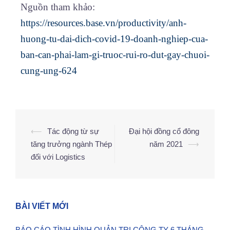
Nguồn tham khảo:
https://resources.base.vn/productivity/anh-
huong-tu-dai-dich-covid-19-doanh-nghiep-cua-
ban-can-phai-lam-gi-truoc-rui-ro-dut-gay-chuoi-
cung-ung-624
⟵
Tác động từ sự
Đại hội đồng cổ đông
tăng trưởng ngành Thép
năm 2021
⟶
đối với Logistics
BÀI VIẾT MỚI
BÁO CÁO TÌNH HÌNH QUẢN TRỊ CÔNG TY 6 THÁNG