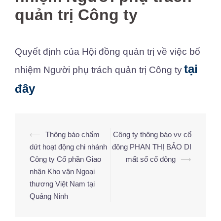
quản trị Công ty
Quyết định của Hội đồng quản trị về việc bổ
tại
nhiệm Người phụ trách quản trị Công ty
đây
⟵
Thông báo chấm
Công ty thông báo vv cổ
Điều
dứt hoạt động chi nhánh
đông PHAN THỊ BẢO DI
hướng
Công ty Cổ phần Giao
mất sổ cổ đông
⟶
bài
nhận Kho vận Ngoại
viết
thương Việt Nam tại
Quảng Ninh