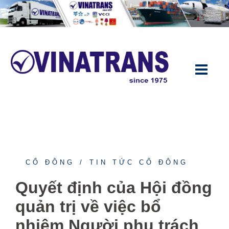
Chuyển
đến
nội
dung
CỔ ĐÔNG
TIN TỨC CỔ ĐÔNG
Quyết định của Hội đồng
quản trị về việc bổ
nhiệm Người phụ trách